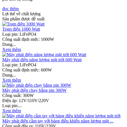
đọc thêm
Lợi thế về chất lượng
Sản phẩm được đề xuất
Trạm điện 1000 Watt
Loại pin: LiFePO4
Công suất định mức: 1000W
Dung...
Xem thêm
Máy phát điện năng lượng mặt trời 600 Watt
Loại pin: LiFePO4
Công suất định mức: 600W
Dung...
Xem thêm
Máy phát điện chạy bằng pin 300W
Công suất: 300W
Điện áp: 12V/110V/220V
Loại pin:...
Xem thêm
Máy phát điện cầm tay với bảng điều khiển năng lượng mặt ...
Công suất đầu ra: 110V/220V