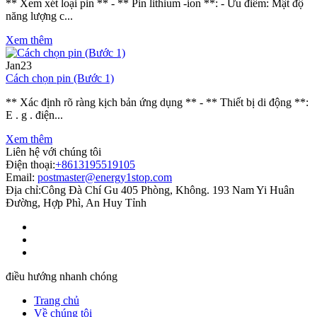
** Xem xét loại pin ** - ** Pin lithium -ion **: - Ưu điểm: Mật độ
năng lượng c...
Xem thêm
Jan
23
Cách chọn pin (Bước 1)
** Xác định rõ ràng kịch bản ứng dụng ** - ** Thiết bị di động **:
E . g . điện...
Xem thêm
Liên hệ với chúng tôi
Điện thoại:
+8613195519105
Email:
postmaster@energy1stop.com
Địa chỉ:
Công Đà Chí Gu 405 Phòng, Không. 193 Nam Yi Huân
Đường, Hợp Phì, An Huy Tỉnh
điều hướng nhanh chóng
Trang chủ
Về chúng tôi