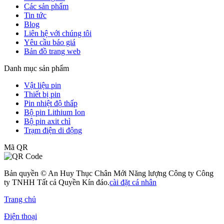
Các sản phẩm
Tin tức
Blog
Liên hệ với chúng tôi
Yêu cầu báo giá
Bản đồ trang web
Danh mục sản phẩm
Vật liệu pin
Thiết bị pin
Pin nhiệt độ thấp
Bộ pin Lithium Ion
Bộ pin axit chì
Trạm điện di động
Mã QR
Bản quyền © An Huy Thục Chân Mới Năng lượng Công ty Công
ty TNHH Tất cả Quyền Kín đáo.
cài đặt cá nhân
Trang chủ
Điện thoại