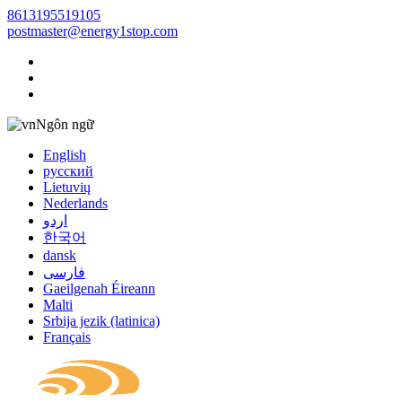
8613195519105
postmaster@energy1stop.com
Ngôn ngữ
English
русский
Lietuvių
Nederlands
اردو
한국어
dansk
فارسی
Gaeilgenah Éireann
Malti
Srbija jezik (latinica)
Français