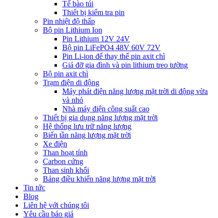
Tế bào túi
Thiết bị kiểm tra pin
Pin nhiệt độ thấp
Bộ pin Lithium Ion
Pin Lithium 12V 24V
Bộ pin LiFePO4 48V 60V 72V
Pin Li-ion để thay thế pin axit chì
Giá đỡ gia đình và pin lithium treo tường
Bộ pin axit chì
Trạm điện di động
Máy phát điện năng lượng mặt trời di động vừa
và nhỏ
Nhà máy điện công suất cao
Thiết bị gia dụng năng lượng mặt trời
Hệ thống lưu trữ năng lượng
Biến tần năng lượng mặt trời
Xe điện
Than hoạt tính
Carbon cứng
Than sinh khối
Bảng điều khiển năng lượng mặt trời
Tin tức
Blog
Liên hệ với chúng tôi
Yêu cầu báo giá