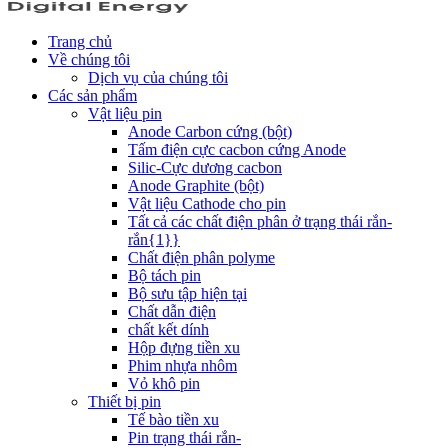
Trang chủ
Về chúng tôi
Dịch vụ của chúng tôi
Các sản phẩm
Vật liệu pin
Anode Carbon cứng (bột)
Tấm điện cực cacbon cứng Anode
Silic-Cực dương cacbon
Anode Graphite (bột)
Vật liệu Cathode cho pin
Tất cả các chất điện phân ở trạng thái rắn-
rắn{1}}
Chất điện phân polyme
Bộ tách pin
Bộ sưu tập hiện tại
Chất dẫn điện
chất kết dính
Hộp đựng tiền xu
Phim nhựa nhôm
Vỏ khô pin
Thiết bị pin
Tế bào tiền xu
Pin trạng thái rắn-